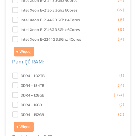
Procesor:
Intel Xeon E-2124 3.3Ghz 4Cores
(14)
Intel Xeon E-2136 3.3Ghz 6Cores
(22)
Intel Xeon E-2144G 3.6Ghz 4Cores
(18)
Intel Xeon E-2146G 3.5Ghz 6Cores
(13)
Intel Xeon E-2244G 3.8Ghz 4Cores
(14)
+ Więcej
Pamięć RAM:
Pamięć RAM:
DDR4 - 1.02TB
(6)
DDR4 - 1.54TB
(14)
DDR4 - 128GB
(1724)
DDR4 - 16GB
(7)
DDR4 - 192GB
(21)
+ Więcej