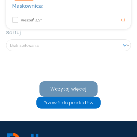
Maskownica:
Maskownica:
Kieszeń 2,5"
(1)
Sortuj
Sortuj
Sortuj
Brak wyników.
Wczytaj więcej
Przewiń do produktów