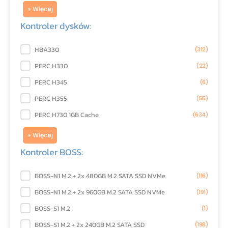
+ Więcej
Kontroler dysków:
Kontroler dysków:
HBA330
(312)
PERC H330
(22)
PERC H345
(6)
PERC H355
(55)
PERC H730 1GB Cache
(634)
+ Więcej
Kontroler BOSS:
Kontroler BOSS:
BOSS-N1 M.2 + 2x 480GB M.2 SATA SSD NVMe
(116)
BOSS-N1 M.2 + 2x 960GB M.2 SATA SSD NVMe
(191)
BOSS-S1 M.2
(1)
BOSS-S1 M.2 + 2x 240GB M.2 SATA SSD
(198)