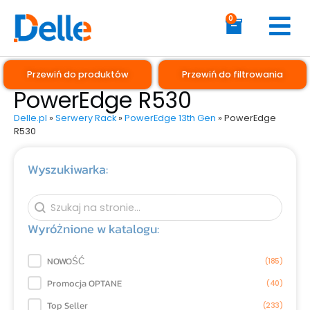
0
Przewiń do produktów
Przewiń do filtrowania
PowerEdge R530
Delle.pl
»
Serwery Rack
»
PowerEdge 13th Gen
»
PowerEdge
R530
Wyszukiwarka:
Wyszukiwarka:
Wyszukiwarka:
Wyróżnione w katalogu:
Wyróżnione w katalogu:
NOWOŚĆ
(185)
Promocja OPTANE
(40)
Top Seller
(233)