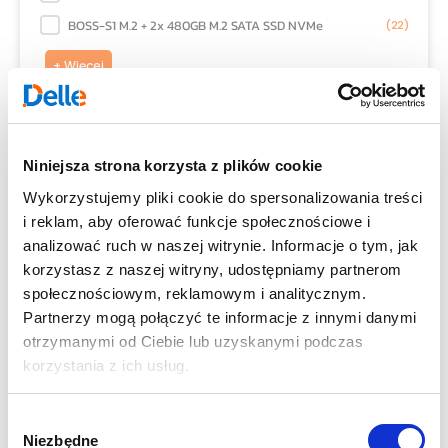
BOSS-S1 M.2 + 2x 480GB M.2 SATA SSD NVMe
(22)
+ Więcej
Karta sieciowa NDC:
Karta sieciowa NDC:
2x1Gb RJ45, 2x10Gb RJ45, Intel I350/X540
(1004)
Niniejsza strona korzysta z plików cookie
2x1Gb RJ45, 2x10Gb RJ45, Intel I350/X550
(1)
Wykorzystujemy pliki cookie do spersonalizowania treści
2x1Gb RJ45, 2x10Gb SFP+, Intel i350/X710
(1604)
i reklam, aby oferować funkcje społecznościowe i
2x25Gb SFP28, Broadcom 57414
(115)
analizować ruch w naszej witrynie. Informacje o tym, jak
korzystasz z naszej witryny, udostępniamy partnerom
2x25Gb SFP28, Mellanox CX4121C ConnectX-4
(53)
społecznościowym, reklamowym i analitycznym.
+ Więcej
Partnerzy mogą połączyć te informacje z innymi danymi
otrzymanymi od Ciebie lub uzyskanymi podczas
Karta sieciowa OCP:
korzystania z ich usług.
Karta sieciowa OCP:
2x10Gb RJ45, Broadcom 57416
(94)
Wybór
2x10Gb RJ45, Intel X710-T2L
(63)
Niezbędne
zgody