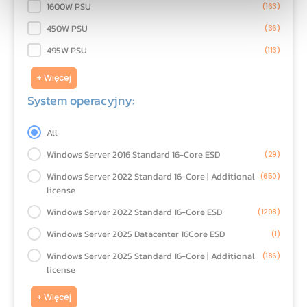
1600W PSU
(163)
450W PSU
(36)
495W PSU
(113)
+ Więcej
System operacyjny:
System operacyjny:
All
Windows Server 2016 Standard 16-Core ESD
(29)
Windows Server 2022 Standard 16-Core | Additional
(650)
license
Windows Server 2022 Standard 16-Core ESD
(1298)
Windows Server 2025 Datacenter 16Core ESD
(1)
Windows Server 2025 Standard 16-Core | Additional
(186)
license
+ Więcej