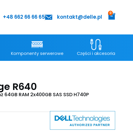
0
+48 662 66 66 65
kontakt@delle.pl
Komponenty serwerowe
Części i akcesoria
ge R640
Ghz 64GB RAM 2x400GB SAS SSD H740P