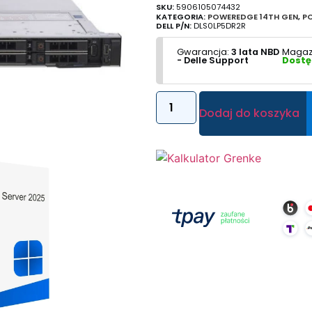
SKU:
5906105074432
KATEGORIA:
POWEREDGE 14TH GEN
,
P
DELL P/N:
DLS0LP5DR2R
Gwarancja:
3 lata NBD
Magaz
- Delle Support
Dostę
Dodaj do koszyka
Dane Techniczne