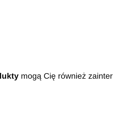
 Rack
Serwery Dell Tower
Na skrót