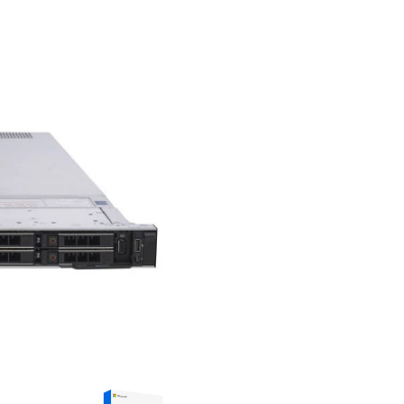
Opis
Gwarancja
Kondycja
10x 2,5", 3xLP, Rack 1U, optional up to 10×2,5" NVMe
242 2.8/3.9Ghz 16Cores, SRF8Y
hz ECC RDIMM
 możliwość doinstalowania
 Cache Mini Mono RAID