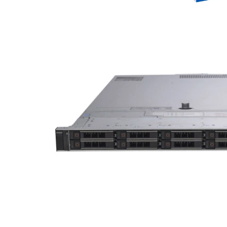
DELL PowerEdge R640, 
Platforma
2x Intel Xeon Gold 6
Procesory
2x 32GB DDR4 2400M
Pamięć RAM
brak | dowiedz się o
Kontroler BOSS
DELL PERC H740P 8GB
Kontroler dysku