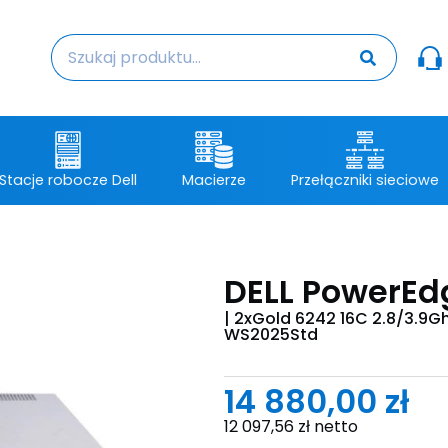
Stacje robocze Dell
Macierze
Przełączniki sieciowe
DELL PowerEd
| 2xGold 6242 16C 2.8/3.9
WS2025Std
14 880,00
zł
12 097,56
zł
netto