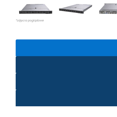
0, 1, 5, 6, 10, 50, 60
Obsługiwane poziomy RAID
2x 400GB SAS 2.5" SS
Dysk twardy 2,5"
DELL Intel i350/X710 
Karta sieciowa NDC
iDRAC9 Enterprise – 
iDRAC
2x Zasilacz DELL 750
Zasilanie
Ramka przednia + bl
Maskownica
Szyny montażowe do 
Szyny montażowe
Rack 1U
Typ obudowy
14Gen
Generacja serwerów
Microsoft Windows S
System operacyjny
Microsoft Windows Se