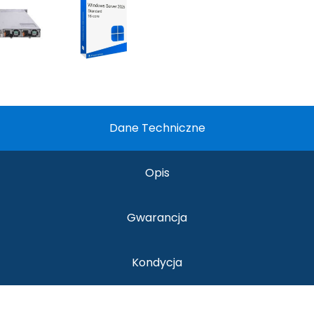
D 12Gbps MLC Mixed Use Ent. Class
2x1Gb RJ45, 2x10Gb SFP+, NDC
14Gen
W PSU
okada
szafy rack 1U (A7)
erver 2025 Standard 16-Core ESD
rver 2025 Standard 16-Core | Additional license