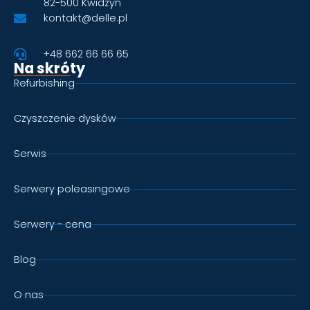
82-500 Kwidzyn
kontakt@delle.pl
+48 662 66 66 65
Na skróty
Refurbishing
Czyszczenie dysków
Serwis
Serwery poleasingowe
Serwery - cena
Blog
O nas