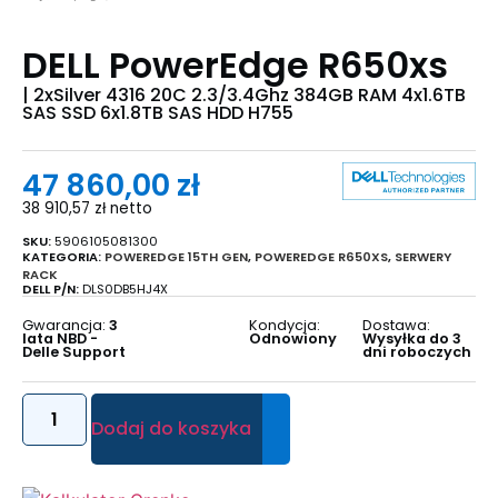
DELL PowerEdge R650xs
| 2xSilver 4316 20C 2.3/3.4Ghz 384GB RAM 4x1.6TB
SAS SSD 6x1.8TB SAS HDD H755
47 860,00
zł
38 910,57
zł
netto
SKU:
5906105081300
KATEGORIA:
POWEREDGE 15TH GEN
,
POWEREDGE R650XS
,
SERWERY
RACK
DELL P/N:
DLS0DB5HJ4X
Gwarancja:
3
Kondycja:
Dostawa:
lata NBD -
Odnowiony
Wysyłka do 3
Delle Support
dni roboczych
Dodaj do koszyka