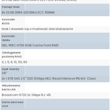
Pamięć RAM
8x 32GB DDR4 3200Mhz ECC RDIMM
Kontroler
BOSS
brak | dowiedz się o możliwość doinstalowania
Kontroler
dysku
DELL PERC H755 8GB Cache Front RAID
Obsługiwane
poziomy RAID
0, 1, 5, 6, 10, 50, 60
Dysk twardy
2,5"
2x 1.6TB SAS 2.5" SSD 12Gbps MLC Read Intensive 1Pb Ent. Class
Wbudowana
karta LAN
Broadcom 5720 2x 1Gbps RJ-45
Karta sieciowa
OCP