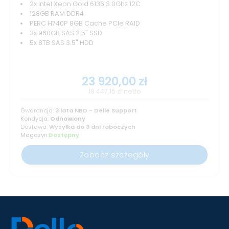
2x Intel Xeon Gold 6136 3.0Ghz 12C
128GB RAM DDR4
PERC H740P 8GB Cache PCIe RAID
3x 960GB SAS 2.5" SSD
5x 8TB SAS 3.5" HDD
23 920,00
zł
19 447,15
zł
netto
Gwarancja:
3 lata NBD - Delle Support
Kondycja:
Odnowiony
Dostawa:
Wysyłka do 3 dni roboczych
Magazyn:
Dostępny
Zobacz szczegóły