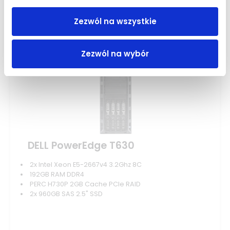
Zobacz szczegóły
Zezwól na wszystkie
Zezwól na wybór
DELL PowerEdge T630
2x Intel Xeon E5-2667v4 3.2Ghz 8C
192GB RAM DDR4
PERC H730P 2GB Cache PCIe RAID
2x 960GB SAS 2.5" SSD