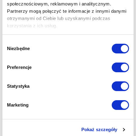
społecznościowym, reklamowym i analitycznym.
Partnerzy mogą połączyć te informacje z innymi danymi
otrzymanymi od Ciebie lub uzyskanymi podczas
korzystania z ich usług.
Wybór
DELL PowerEdge R760
Niezbędne
zgody
2x Intel Xeon Silver 4514Y 2.0Ghz 16C
256GB RAM DDR5
Preferencje
PERC H755 8GB Cache Front RAID
6x 1.2TB SATA 2.5" SSD
Broadcom 5720 2x1Gb RJ45, LOM PCIe
Broadcom 57454 4x10Gb RJ45, OCP 3.0
Statystyka
Windows Server 2025 Datacenter 16Core ESD
145 020,00
zł
117 902,44
zł
netto
Marketing
Gwarancja:
3 lata NBD - Delle Support
Kondycja:
Dell Outlet
Dostawa:
Wysyłka do 5 dni roboczych
Magazyn:
Dostępny
Pokaż szczegóły