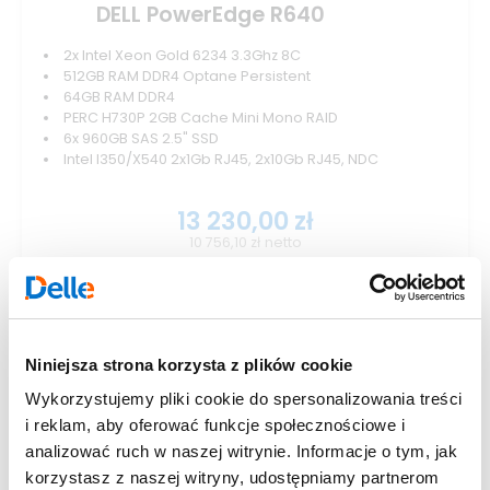
DELL PowerEdge R640
2x Intel Xeon Gold 6234 3.3Ghz 8C
512GB RAM DDR4 Optane Persistent
64GB RAM DDR4
PERC H730P 2GB Cache Mini Mono RAID
6x 960GB SAS 2.5" SSD
Intel I350/X540 2x1Gb RJ45, 2x10Gb RJ45, NDC
13 230,00
zł
10 756,10
zł
netto
Gwarancja:
3 lata NBD - Delle Support
Kondycja:
Odnowiony
Dostawa:
Wysyłka 24h
Magazyn:
Dostępny
Niniejsza strona korzysta z plików cookie
Zobacz szczegóły
Wykorzystujemy pliki cookie do spersonalizowania treści
i reklam, aby oferować funkcje społecznościowe i
analizować ruch w naszej witrynie. Informacje o tym, jak
korzystasz z naszej witryny, udostępniamy partnerom