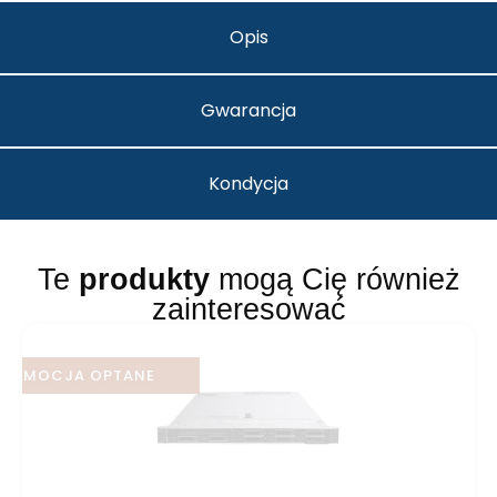
Opis
Gwarancja
Kondycja
Te
produkty
mogą Cię również
zainteresować
PROMOCJA OPTANE