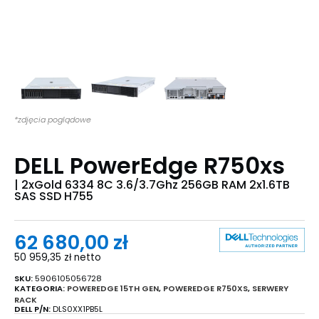
*zdjęcia poglądowe
DELL PowerEdge R750xs
| 2xGold 6334 8C 3.6/3.7Ghz 256GB RAM 2x1.6TB
SAS SSD H755
62 680,00
zł
50 959,35
zł
netto
SKU:
5906105056728
KATEGORIA:
POWEREDGE 15TH GEN
,
POWEREDGE R750XS
,
SERWERY
RACK
DELL P/N:
DLS0XX1PB5L