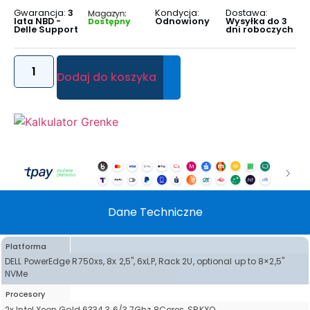
Gwarancja:
3
Kondycja:
Dostawa:
Magazyn:
lata NBD -
Odnowiony
Wysyłka do 3
Dostępny
Delle Support
dni roboczych
Dodaj do koszyka
Dane Techniczne
Platforma
DELL PowerEdge R750xs, 8x 2,5", 6xLP, Rack 2U, optional up to 8×2,5"
NVMe
Procesory
2x Intel Xeon Gold 6334 3.6/3.7Ghz 8Cores, SRKXQ