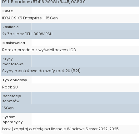
DELL Broadcom 57416 2x10Gb RJ45, OCP 3.0
iDRAC
iDRAC9 X5 Enterprise – 15Gen
Zasilanie
2x Zasilacz DELL 800W PSU
Maskownica
Ramka przednia z wyświetlaczem LCD
Szyny
montażowe
Szyny montażowe do szafy rack 2U (B21)
Typ obudowy
Rack 2U
Generacja
serwerów
15Gen
System
operacyjny
brak | zapytaj o ofertę na licencje Windows Server 2022, 2025