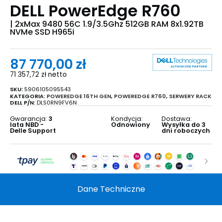
DELL PowerEdge R760
| 2xMax 9480 56C 1.9/3.5Ghz 512GB RAM 8x1.92TB
NVMe SSD H965i
87 770,00
zł
71 357,72
zł
netto
SKU:
5906105095543
KATEGORIA:
POWEREDGE 16TH GEN
,
POWEREDGE R760
,
SERWERY RACK
DELL P/N:
DLS0RN9FV6N
Gwarancja:
3
Kondycja:
Dostawa:
lata NBD -
Odnowiony
Wysyłka do 3
Delle Support
dni roboczych
Dane Techniczne