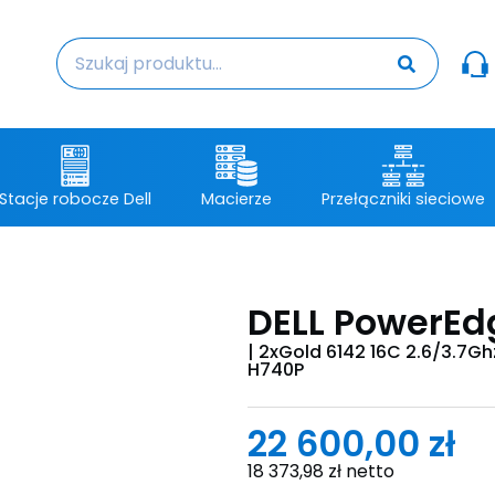
Stacje robocze Dell
Macierze
Przełączniki sieciowe
DELL PowerEd
| 2xGold 6142 16C 2.6/3.7G
H740P
22 600,00
zł
18 373,98
zł
netto