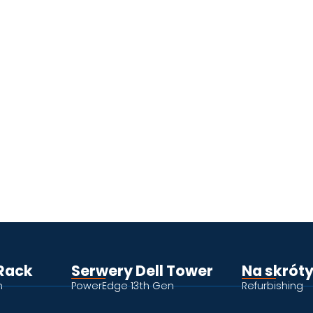
 Rack
Serwery Dell Tower
Na skrót
n
PowerEdge 13th Gen
Refurbishing