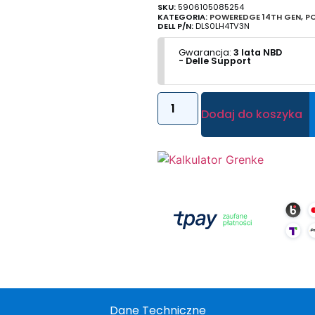
SKU:
5906105085254
KATEGORIA:
POWEREDGE 14TH GEN
,
P
DELL P/N:
DLS0LH4TV3N
Gwarancja:
3 lata NBD
- Delle Support
Dodaj do koszyka
Dane Techniczne