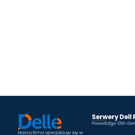
Serwery Dell
PowerEdge 13th Ge
Nasza firma specjalizuje się w