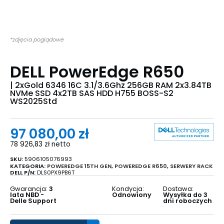
*zdjęcia poglądowe
DELL PowerEdge R650
| 2xGold 6346 16C 3.1/3.6Ghz 256GB RAM 2x3.84TB
NVMe SSD 4x2TB SAS HDD H755 BOSS-S2
WS2025Std
97 080,00
zł
78 926,83
zł
netto
SKU:
5906105076993
KATEGORIA:
POWEREDGE 15TH GEN
,
POWEREDGE R650
,
SERWERY RACK
DELL P/N:
DLS0PX9PB6T
Gwarancja:
3
Kondycja:
Dostawa:
lata NBD -
Odnowiony
Wysyłka do 3
Delle Support
dni roboczych