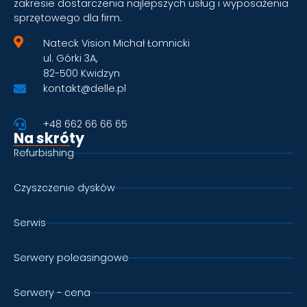
zakresie dostarczenia najlepszych usług i wyposażenia
sprzętowego dla firm.
Nateck Vision Michał Łomnicki
ul. Górki 3A,
82-500 Kwidzyn
kontakt@delle.pl
+48 662 66 66 65
Na skróty
Refurbishing
Czyszczenie dysków
Serwis
Serwery poleasingowe
Serwery - cena