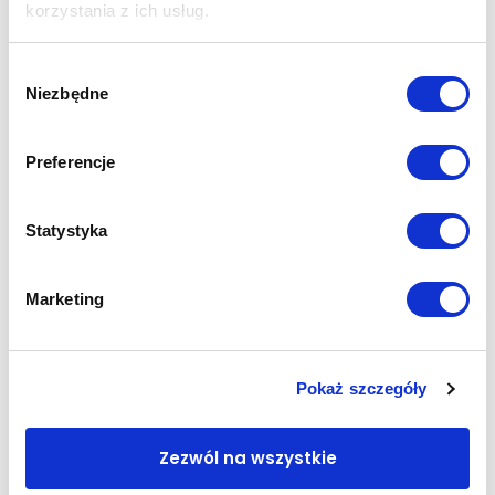
korzystania z ich usług.
2x Intel Xeon Silver 4514Y 2.0Ghz 16C
256GB RAM DDR5
Wybór
PERC H755 8GB Cache Front RAID
Niezbędne
zgody
6x 1.2TB SATA 2.5" SSD
Broadcom 5720 2x1Gb RJ45, LOM PCIe
Broadcom 57454 4x10Gb RJ45, OCP 3.0
Preferencje
Windows Server 2025 Datacenter 16Core ESD
145 020,00
zł
117 902,44
zł
netto
Statystyka
Gwarancja:
3 lata NBD - Delle Support
Kondycja:
Dell Outlet
Dostawa:
Wysyłka do 5 dni roboczych
Marketing
Magazyn:
Dostępny
Zobacz szczegóły
Pokaż szczegóły
Zezwól na wszystkie