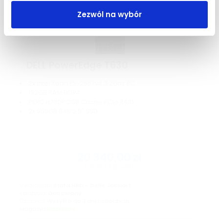
Zezwól na wybór
DELL PowerEdge T630
2x Intel Xeon E5-2667v4 3.2Ghz 8C
192GB RAM DDR4
PERC H730P 2GB Cache PCIe RAID
2x 960GB SAS 2.5" SSD
20 340,00
zł
16 536,59
zł
netto
Gwarancja:
3 lata NBD - Delle Support
Kondycja:
Odnowiony
Dostawa:
Wysyłka do 3 dni roboczych
Magazyn:
Dostępny