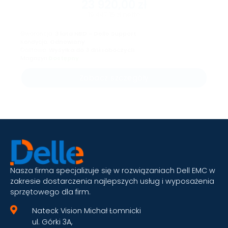
23 920,00
zł
19 447,15
zł
netto
Gwarancja:
3 lata NBD - Delle Support
Kondycja:
Odnowiony
Dostawa:
Wysyłka do 3 dni roboczych
Magazyn:
Dostępny
Zobacz szczegóły
Nasza firma specjalizuje się w rozwiązaniach Dell EMC w
zakresie dostarczenia najlepszych usług i wyposażenia
sprzętowego dla firm.
Nateck Vision Michał Łomnicki
ul. Górki 3A,