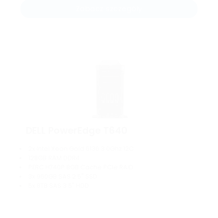
Zobacz szczegóły
DELL PowerEdge T640
2x Intel Xeon Gold 6136 3.0Ghz 12C
128GB RAM DDR4
PERC H740P 8GB Cache PCIe RAID
3x 960GB SAS 2.5" SSD
5x 8TB SAS 3.5" HDD