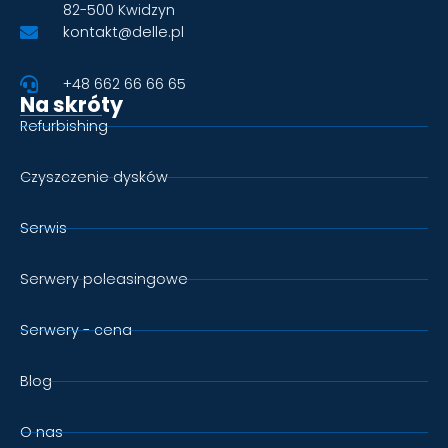
82-500 Kwidzyn
kontakt@delle.pl
+48 662 66 66 65
Na skróty
Refurbishing
Czyszczenie dysków
Serwis
Serwery poleasingowe
Serwery - cena
Blog
O nas