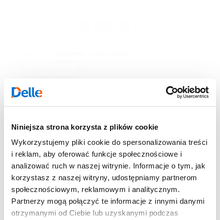
13 230,00
zł
10 756,10
zł
netto
Gwarancja:
3 lata NBD - Delle Support
Kondycja:
Odnowiony
Dostawa:
Wysyłka 24h
Magazyn:
Dostępny
Zobacz szczegóły
Niniejsza strona korzysta z plików cookie
Wykorzystujemy pliki cookie do spersonalizowania treści
i reklam, aby oferować funkcje społecznościowe i
analizować ruch w naszej witrynie. Informacje o tym, jak
korzystasz z naszej witryny, udostępniamy partnerom
społecznościowym, reklamowym i analitycznym.
Partnerzy mogą połączyć te informacje z innymi danymi
otrzymanymi od Ciebie lub uzyskanymi podczas
DELL PowerEdge R760