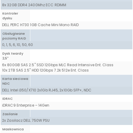
8x 32GB DDR4 2400Mhz ECC RDIMM
Kontroler
dysku
DELL PERC H730 1GB Cache Mini Mono RAID
Obsługiwane
poziomy RAID
0, 1, 5, 6, 10, 50, 60
Dysk twardy
2,5"
6x 800GB SAS 2.5" SSD 12Gbps MLC Read Intensive Ent. Class
10x 2TB SAS 2.5" HDD 12Gbps 7.2k 512e Ent. Class
Karta sieciowa
NDC
DELL Intel i350/X710 2x1Gb RJ45, 2x10Gb SFP+, NDC
iDRAC
iDRAC9 Enterprise – 14Gen
Zasilanie
2x Zasilacz DELL 750W PSU
Maskownica