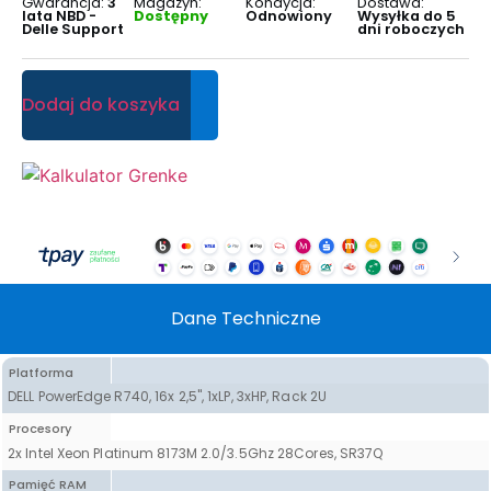
Gwarancja:
3
Magazyn:
Kondycja:
Dostawa:
lata NBD -
Dostępny
Odnowiony
Wysyłka do 5
Delle Support
dni roboczych
Dodaj do koszyka
Dane Techniczne
Platforma
DELL PowerEdge R740, 16x 2,5", 1xLP, 3xHP, Rack 2U
Procesory
2x Intel Xeon Platinum 8173M 2.0/3.5Ghz 28Cores, SR37Q
Pamięć RAM