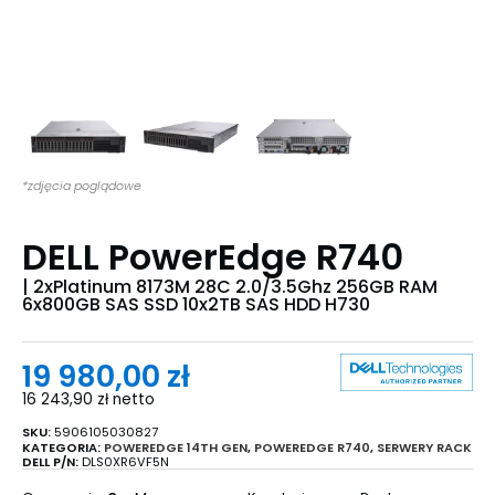
*zdjęcia poglądowe
DELL PowerEdge R740
| 2xPlatinum 8173M 28C 2.0/3.5Ghz 256GB RAM
6x800GB SAS SSD 10x2TB SAS HDD H730
19 980,00
zł
16 243,90
zł
netto
SKU:
5906105030827
KATEGORIA:
POWEREDGE 14TH GEN
,
POWEREDGE R740
,
SERWERY RACK
DELL P/N:
DLS0XR6VF5N